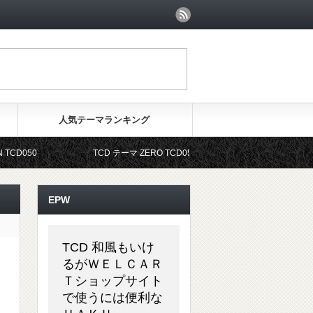
人気テーマランキング
050
TCD テーマ ZERO TCD055
TCD テーマ ONE
EPW
TCD 和風もいけ
るがＷＥＬＣＡＲ
Ｔショップサイト
で使うには便利な