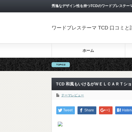
秀逸なデザイン性を持つTCDのワードプレステー
ワードプレステーマ TCD 口コミ
ホーム
TCD 和風もいけるがＷＥＬＣＡＲＴシ
テーマレビュー
Tweet
Share
+1
Haten