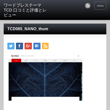
ワードプレステーマ
menu
TCD 口コミと評価とレ
ビュー
TCD065_NANO_thum